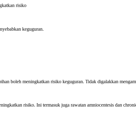
gkatkan risiko
enyebabkan keguguran.
ebihan boleh meningkatkan risiko keguguran. Tidak digalakkan mengamb
gkatkan risiko. Ini termasuk juga rawatan amniocentesis dan chronic