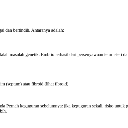
ai dan bertindih. Antaranya adalah:
ah masalah genetik. Embrio terhasil dari persenyawaan telur isteri 
m (septum) atau fibroid (lihat fibroid)
uda Pernah keguguran sebelumnya: jika keguguran sekali, risko untuk gu
bih.