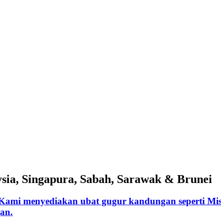
sia, Singapura, Sabah, Sarawak & Brunei
 Kami menyediakan ubat gugur kandungan seperti Miso
an.