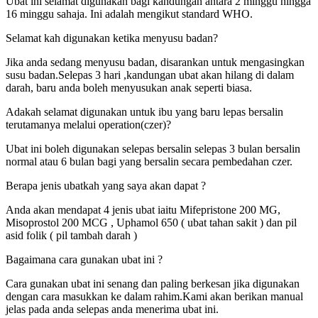
Ubat ini selamat digunakan bagi kandungan antara 2 minggu hingga
16 minggu sahaja. Ini adalah mengikut standard WHO.
Selamat kah digunakan ketika menyusu badan?
Jika anda sedang menyusu badan, disarankan untuk mengasingkan
susu badan.Selepas 3 hari ,kandungan ubat akan hilang di dalam
darah, baru anda boleh menyusukan anak seperti biasa.
Adakah selamat digunakan untuk ibu yang baru lepas bersalin
terutamanya melalui operation(czer)?
Ubat ini boleh digunakan selepas bersalin selepas 3 bulan bersalin
normal atau 6 bulan bagi yang bersalin secara pembedahan czer.
Berapa jenis ubatkah yang saya akan dapat ?
Anda akan mendapat 4 jenis ubat iaitu Mifepristone 200 MG,
Misoprostol 200 MCG , Uphamol 650 ( ubat tahan sakit ) dan pil
asid folik ( pil tambah darah )
Bagaimana cara gunakan ubat ini ?
Cara gunakan ubat ini senang dan paling berkesan jika digunakan
dengan cara masukkan ke dalam rahim.Kami akan berikan manual
jelas pada anda selepas anda menerima ubat ini.